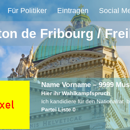
Für Politiker
Eintragen
Social M
on de Fribourg / Fre
Name Vorname – 9999 Mus
Hier ihr Wahlkampfspruch
Ich kandidiere für den Nationalrat, bi
Partei Liste 0