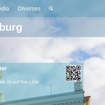
edia
Diverses
Search:
iburg
ter
tte 2x auf Ihre Liste