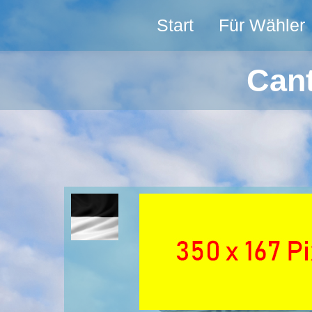
Start
Für Wähler
Cant