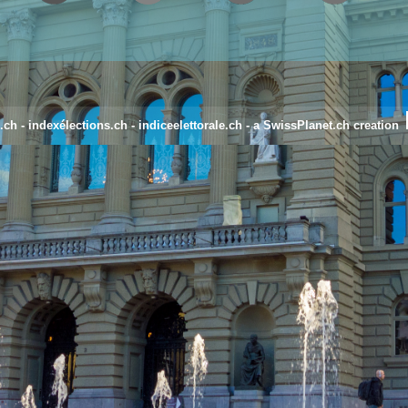
.ch
-
indexélections.ch
-
indiceelettorale.ch
- a SwissPlanet.ch creation