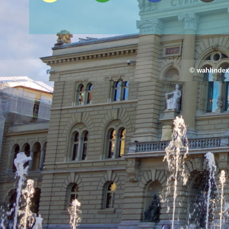
©
wahlindex